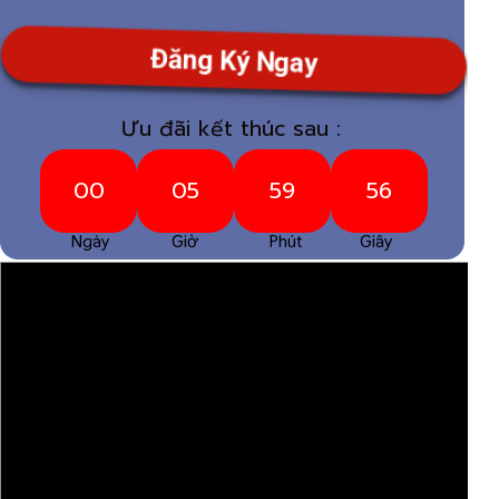
Đăng Ký Ngay
Ưu đãi kết thúc sau :
4
0
0
0
5
5
9
5
3
0
0
0
5
5
9
5
Ngày Giờ Phút Giây