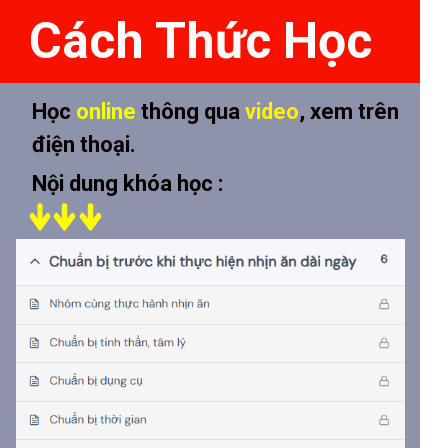
Cách Thức Học
Học
online
thông qua
video
, xem trên
điện thoại.
Nội dung khóa học :