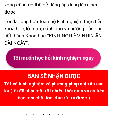
xong cũng có thể dễ dàng áp dụng làm theo
được.
Tôi đã tổng hợp toàn bộ kinh nghiệm thực tiễn,
khoa học, lộ trình, cảnh báo và hướng dẫn chi
tiết thành Khoá học “KINH NGHIỆM NHỊN ĂN
DÀI NGÀY”.
Tôi muốn học hỏi kinh nghiệm ngay
BẠN SẼ NHẬN ĐƯỢC
Tất cả kinh nghiệm về phương pháp nhịn ăn của
tôi (tôi đã phải mất rất nhiều thời gian và cả tiền
bạc mới chắt lọc, đúc rút ra được.)