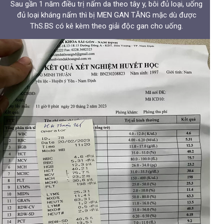
Sau gần 1 năm điều trị nấm da theo tây y, bôi đủ loại, uống
đủ loại kháng nấm thì bị MEN GAN TĂNG mặc dù được
ThS.BS có kê kèm theo giải độc gan cho uống.